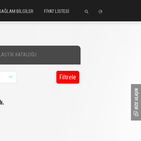
SAĞLAM BİLGİLER
FİYAT LİSTESİ
LASTİK KATALOĞU
Filtrele
ı.