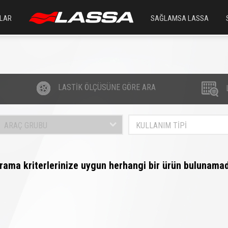
LAR
SAĞLAMSA LASSA
LASTİK ÖLÇÜSÜNE GÖRE ARA
ARAÇ GRUBU
KULLANIM TİPİ
rama kriterlerinize uygun herhangi bir ürün bulunamad