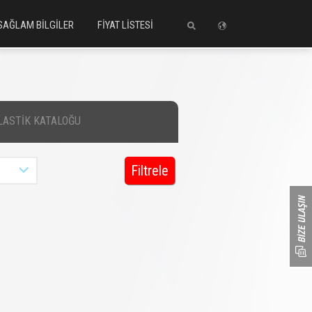
SAĞLAM BİLGİLER
FİYAT LİSTESİ
LASTİK KATALOĞU
Filtrele