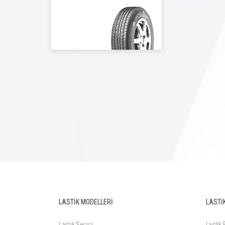
195/70R14 91T
LASTİK MODELLERİ
LASTİK
Lastik Seçici
Lastik F