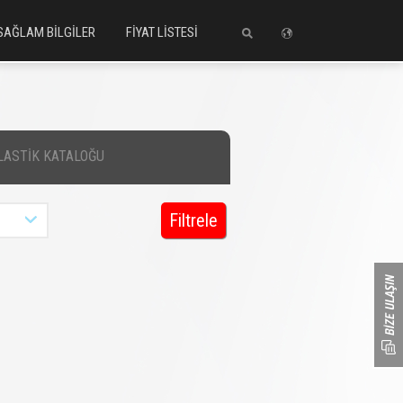
SAĞLAM BİLGİLER
FİYAT LİSTESİ
LASTİK KATALOĞU
Filtrele