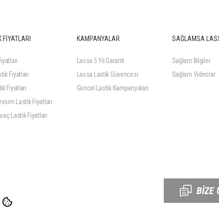
 FİYATLARI
KAMPANYALAR
SAĞLAMSA LAS
iyatları
Lassa 5 Yıl Garanti
Sağlam Bilgiler
tik Fiyatları
Lassa Lastik Güvencesi
Sağlam Videolar
ik Fiyatları
Güncel Lastik Kampanyaları
vsim Lastik Fiyatları
Araç Lastik Fiyatları
BİZE 