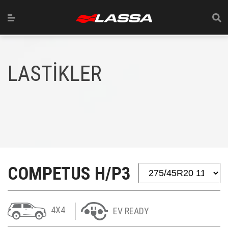
LASTİKLER
COMPETUS H/P3
4X4
EV READY