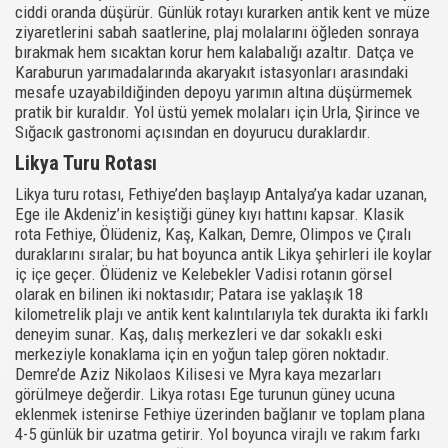
ciddi oranda düşürür. Günlük rotayı kurarken antik kent ve müze
ziyaretlerini sabah saatlerine, plaj molalarını öğleden sonraya
bırakmak hem sıcaktan korur hem kalabalığı azaltır. Datça ve
Karaburun yarımadalarında akaryakıt istasyonları arasındaki
mesafe uzayabildiğinden depoyu yarımın altına düşürmemek
pratik bir kuraldır. Yol üstü yemek molaları için Urla, Şirince ve
Sığacık gastronomi açısından en doyurucu duraklardır.
Likya Turu Rotası
Likya turu rotası, Fethiye’den başlayıp Antalya’ya kadar uzanan,
Ege ile Akdeniz’in kesiştiği güney kıyı hattını kapsar. Klasik
rota Fethiye, Ölüdeniz, Kaş, Kalkan, Demre, Olimpos ve Çıralı
duraklarını sıralar; bu hat boyunca antik Likya şehirleri ile koylar
iç içe geçer. Ölüdeniz ve Kelebekler Vadisi rotanın görsel
olarak en bilinen iki noktasıdır; Patara ise yaklaşık 18
kilometrelik plajı ve antik kent kalıntılarıyla tek durakta iki farklı
deneyim sunar. Kaş, dalış merkezleri ve dar sokaklı eski
merkeziyle konaklama için en yoğun talep gören noktadır.
Demre’de Aziz Nikolaos Kilisesi ve Myra kaya mezarları
görülmeye değerdir. Likya rotası Ege turunun güney ucuna
eklenmek istenirse Fethiye üzerinden bağlanır ve toplam plana
4-5 günlük bir uzatma getirir. Yol boyunca virajlı ve rakım farkı