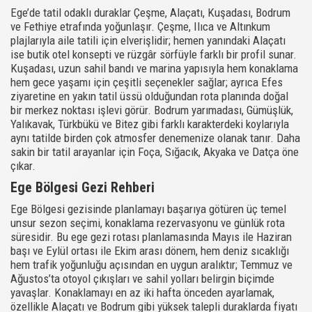
Ege’de tatil odaklı duraklar Çeşme, Alaçatı, Kuşadası, Bodrum
ve Fethiye etrafında yoğunlaşır. Çeşme, Ilıca ve Altınkum
plajlarıyla aile tatili için elverişlidir; hemen yanındaki Alaçatı
ise butik otel konsepti ve rüzgâr sörfüyle farklı bir profil sunar.
Kuşadası, uzun sahil bandı ve marina yapısıyla hem konaklama
hem gece yaşamı için çeşitli seçenekler sağlar; ayrıca Efes
ziyaretine en yakın tatil üssü olduğundan rota planında doğal
bir merkez noktası işlevi görür. Bodrum yarımadası, Gümüşlük,
Yalıkavak, Türkbükü ve Bitez gibi farklı karakterdeki koylarıyla
aynı tatilde birden çok atmosfer denemenize olanak tanır. Daha
sakin bir tatil arayanlar için Foça, Sığacık, Akyaka ve Datça öne
çıkar.
Ege Bölgesi Gezi Rehberi
Ege Bölgesi gezisinde planlamayı başarıya götüren üç temel
unsur sezon seçimi, konaklama rezervasyonu ve günlük rota
süresidir. Bu ege gezi rotası planlamasında Mayıs ile Haziran
başı ve Eylül ortası ile Ekim arası dönem, hem deniz sıcaklığı
hem trafik yoğunluğu açısından en uygun aralıktır; Temmuz ve
Ağustos’ta otoyol çıkışları ve sahil yolları belirgin biçimde
yavaşlar. Konaklamayı en az iki hafta önceden ayarlamak,
özellikle Alaçatı ve Bodrum gibi yüksek talepli duraklarda fiyatı