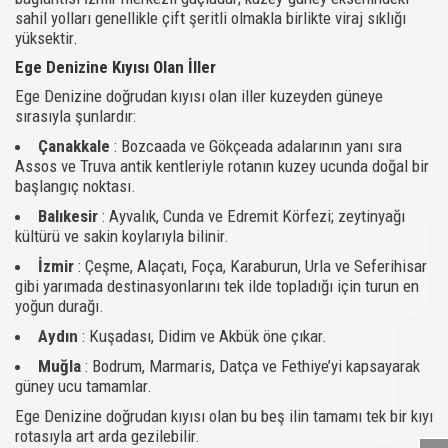
sahil yolları genellikle çift şeritli olmakla birlikte viraj sıklığı
yüksektir.
Ege Denizine Kıyısı Olan İller
Ege Denizine doğrudan kıyısı olan iller kuzeyden güneye
sırasıyla şunlardır:
Çanakkale
: Bozcaada ve Gökçeada adalarının yanı sıra
Assos ve Truva antik kentleriyle rotanın kuzey ucunda doğal bir
başlangıç noktası.
Balıkesir
: Ayvalık, Cunda ve Edremit Körfezi; zeytinyağı
kültürü ve sakin koylarıyla bilinir.
İzmir
: Çeşme, Alaçatı, Foça, Karaburun, Urla ve Seferihisar
gibi yarımada destinasyonlarını tek ilde topladığı için turun en
yoğun durağı.
Aydın
: Kuşadası, Didim ve Akbük öne çıkar.
Muğla
: Bodrum, Marmaris, Datça ve Fethiye’yi kapsayarak
güney ucu tamamlar.
Ege Denizine doğrudan kıyısı olan bu beş ilin tamamı tek bir kıyı
rotasıyla art arda gezilebilir.