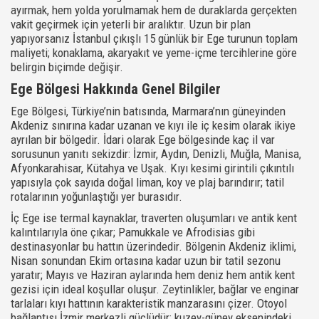
ayırmak, hem yolda yorulmamak hem de duraklarda gerçekten
vakit geçirmek için yeterli bir aralıktır. Uzun bir plan
yapıyorsanız İstanbul çıkışlı 15 günlük bir Ege turunun toplam
maliyeti; konaklama, akaryakıt ve yeme-içme tercihlerine göre
belirgin biçimde değişir.
Ege Bölgesi Hakkında Genel Bilgiler
Ege Bölgesi, Türkiye’nin batısında, Marmara’nın güneyinden
Akdeniz sınırına kadar uzanan ve kıyı ile iç kesim olarak ikiye
ayrılan bir bölgedir. İdari olarak Ege bölgesinde kaç il var
sorusunun yanıtı sekizdir: İzmir, Aydın, Denizli, Muğla, Manisa,
Afyonkarahisar, Kütahya ve Uşak. Kıyı kesimi girintili çıkıntılı
yapısıyla çok sayıda doğal liman, koy ve plaj barındırır; tatil
rotalarının yoğunlaştığı yer burasıdır.
İç Ege ise termal kaynaklar, traverten oluşumları ve antik kent
kalıntılarıyla öne çıkar; Pamukkale ve Afrodisias gibi
destinasyonlar bu hattın üzerindedir. Bölgenin Akdeniz iklimi,
Nisan sonundan Ekim ortasına kadar uzun bir tatil sezonu
yaratır; Mayıs ve Haziran aylarında hem deniz hem antik kent
gezisi için ideal koşullar oluşur. Zeytinlikler, bağlar ve enginar
tarlaları kıyı hattının karakteristik manzarasını çizer. Otoyol
bağlantısı İzmir merkezli güçlüdür; kuzey-güney eksenindeki