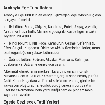
Arabayla Ege Turu Rotası
Arabayla Ege turu için en dengeli güzergâh, ege rotasını üç ana
parçaya bölmektir:
İlk bölüm: Bursa, Gölyazı, Bandırma, Erdek, Akçay, Ayvalık,
Assos ve Truva hattı; Marmara geçişi ile Kuzey Ege’nin sakin
koylarını birleştirir.
İkinci bölüm: Dikili, Foça, Karaburun, Çeşme, Seferihisar,
Efes, Selçuk, Kuşadası, Didim ve Akbük üzerinden ilerler; turun
tatil yoğunluğu en yüksek bölümüdür.
Üçüncü bölüm: Bodrum, Akyaka, Marmaris, Selimiye,
Bozburun ve Datça ile güney uca uzanır.
Alternatif olarak İzmir merkezli kısa bir plan için Konak
Meydanı, Saat Kulesi ve Kemeraltı Çarşısı’ndan başlayıp Efes
Antik Kenti, Kuşadası ve Pamukkale’yi içeren beş günlük bir
varyasyon oluşturabilir. Günlük sürüş süresini dört saatin
üzerine çıkarmamak hem yorgunluğu hem de plansız mola
kayıplarını azaltır.
Egede Gezilecek Tatil Yerleri