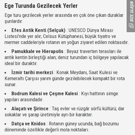
Ege Turunda Gezilecek Yerler
Ege turu gezilecek yerler arasında en çok öne çıkan duraklar
şunlardır:
Efes Antik Kenti (Selçuk)
: UNESCO Dünya Mirası
Listesi’nde yer alır; Celsus Kütüphanesi, büyük tiyatro ve
mermer caddeleriyle rotanın en yoğun ziyaret edilen noktasıdır.
Pamukkale ve Hierapolis
: Beyaz traverten terasları ile
antik kentin birleştiği alan; deniz turundan iç bölgeye yapılacak
ideal bir duraktır.
İzmir tarihi merkezi
: Konak Meydanı, Saat Kulesi ve
Kemeraltı Çarşısı yarım günde gezilebilecek kompakt bir rota
sunar.
Bodrum Kalesi ve Çeşme Kalesi
: Kıyı hattının simge
yapıları arasındadır.
Alaçatı ve Şirince
: Taş evler ve rüzgâr sörfü kültürü; dar
sokaklar ve şarap üretimiyle ayrı bir karakter.
Datça ve Knidos
: Rotanın güney ucunda, bağ bozumu
döneminde özellikle değerli mola noktaları.