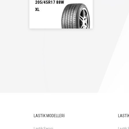
205/45R17 88W
XL
205/45R17 88W XL
LASTİK MODELLERİ
LASTİK
Lastik Seçici
Lastik F