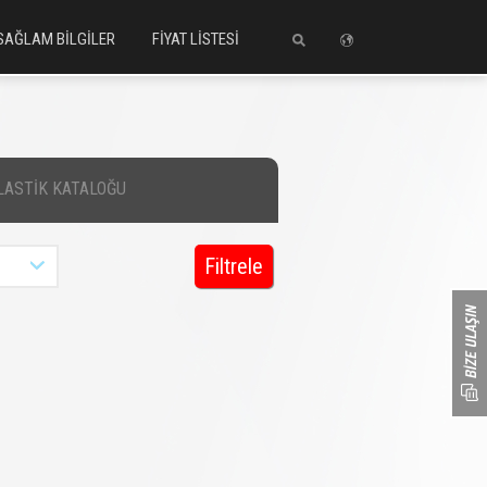
SAĞLAM BİLGİLER
FİYAT LİSTESİ
LASTİK KATALOĞU
Filtrele