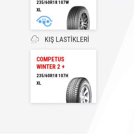
235/60R18 107W
XL
235/60R18 107W XL
KIŞ LASTİKLERİ
COMPETUS
WINTER 2 +
235/60R18 107H
XL
235/60R18 107H XL