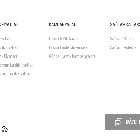
 FİYATLARI
KAMPANYALAR
SAĞLAMSA LAS
iyatları
Lassa 5 Yıl Garanti
Sağlam Bilgiler
tik Fiyatları
Lassa Lastik Güvencesi
Sağlam Videolar
ik Fiyatları
Güncel Lastik Kampanyaları
vsim Lastik Fiyatları
Araç Lastik Fiyatları
BİZE 