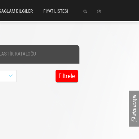
SAĞLAM BİLGİLER
FİYAT LİSTESİ
LASTİK KATALOĞU
Filtrele