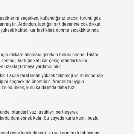
astiklerini seçerken, kullandığınız aracın türünü göz
anmıştır. Ardından, lastiğin sırt desenine çok dikkat
üksek kaliteli kar lastikleri, donma sıcaklıklarında
için dikkate alınması gereken birkaç önemli faktör
 sembol, lastiğin katı kar çekiş standartlarını
den uzaklaştırmaya yardımcı olur.
llikle Lassa tarafından yüksek teknoloji ve mühendislik
k tipini seçmek de önemlidir. Aracınıza uygun
mize edilirken, kuru kaldırımda daha hızlı
ğünde, standart yaz lastikleri sertleşerek
klarda dahi esnek kalır. Bu sayede karla kaplı, buzlu
amel (ince kesik desen), su ve karın hızlı tahliyesini