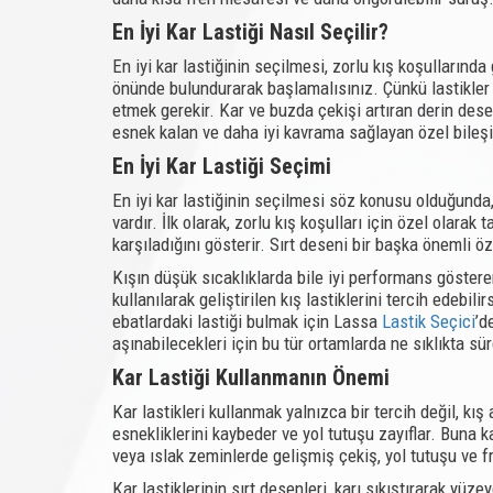
En İyi Kar Lastiği Nasıl Seçilir?
En iyi kar lastiğinin seçilmesi, zorlu kış koşulların
önünde bulundurarak başlamalısınız. Çünkü lastikler g
etmek gerekir. Kar ve buzda çekişi artıran derin desen
esnek kalan ve daha iyi kavrama sağlayan özel bileşi
En İyi Kar Lastiği Seçimi
En iyi kar lastiğinin seçilmesi söz konusu olduğunda
vardır. İlk olarak, zorlu kış koşulları için özel olara
karşıladığını gösterir. Sırt deseni bir başka önemli 
Kışın düşük sıcaklıklarda bile iyi performans gösteren
kullanılarak geliştirilen kış lastiklerini tercih edebi
ebatlardaki lastiği bulmak için Lassa
Lastik Seçici
’d
aşınabilecekleri için bu tür ortamlarda ne sıklıkta
Kar Lastiği Kullanmanın Önemi
Kar lastikleri kullanmak yalnızca bir tercih değil, kış
esnekliklerini kaybeder ve yol tutuşu zayıflar. Buna k
veya ıslak zeminlerde gelişmiş çekiş, yol tutuşu ve f
Kar lastiklerinin sırt desenleri, karı sıkıştırarak yüz