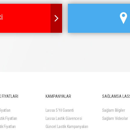
İ
 FİYATLARI
KAMPANYALAR
SAĞLAMSA LAS
iyatları
Lassa 5 Yıl Garanti
Sağlam Bilgiler
tik Fiyatları
Lassa Lastik Güvencesi
Sağlam Videolar
ik Fiyatları
Güncel Lastik Kampanyaları