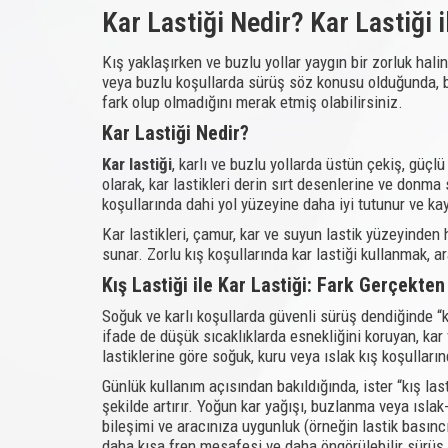
Kar Lastiği Nedir? Kar Lastiği 
Kış yaklaşırken ve buzlu yollar yaygın bir zorluk hal
veya buzlu koşullarda sürüş söz konusu olduğunda, birb
fark olup olmadığını merak etmiş olabilirsiniz.
Kar Lastiği Nedir?
Kar lastiği
, karlı ve buzlu yollarda üstün çekiş, güçl
olarak, kar lastikleri derin sırt desenlerine ve donm
koşullarında dahi yol yüzeyine daha iyi tutunur ve ka
Kar lastikleri, çamur, kar ve suyun lastik yüzeyinde
sunar. Zorlu kış koşullarında kar lastiği kullanmak, 
Kış Lastiği ile Kar Lastiği: Fark Gerçekt
Soğuk ve karlı koşullarda güvenli sürüş dendiğinde “kış 
ifade de düşük sıcaklıklarda esnekliğini koruyan, kar 
lastiklerine göre soğuk, kuru veya ıslak kış koşulları
Günlük kullanım açısından bakıldığında, ister “kış last
şekilde artırır. Yoğun kar yağışı, buzlanma veya ıslak
bileşimi ve aracınıza uygunluk (örneğin lastik basınc
daha kısa fren mesafesi ve daha öngörülebilir sürüş