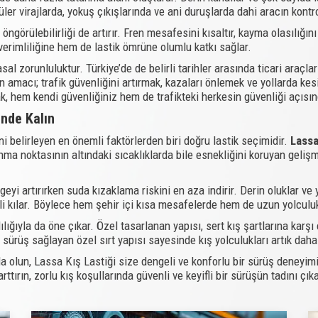
ler virajlarda, yokuş çıkışlarında ve ani duruşlarda dahi aracın kontr
öngörülebilirliği de artırır. Fren mesafesini kısaltır, kayma olasılığını
 verimliliğine hem de lastik ömrüne olumlu katkı sağlar.
sal zorunluluktur. Türkiye’de de belirli tarihler arasında ticari araçl
n amacı; trafik güvenliğini artırmak, kazaları önlemek ve yollarda kes
k, hem kendi güvenliğiniz hem de trafikteki herkesin güvenliği açısın
ende Kalın
i belirleyen en önemli faktörlerden biri doğru lastik seçimidir.
Lassa
onma noktasının altındaki sıcaklıklarda bile esnekliğini koruyan ge
geyi artırırken suda kızaklama riskini en aza indirir. Derin oluklar ve
i kılar. Böylece hem şehir içi kısa mesafelerde hem de uzun yolculuk
lığıyla da öne çıkar. Özel tasarlanan yapısı, sert kış şartlarına karşı 
sürüş sağlayan özel sırt yapısı sayesinde kış yolculukları artık daha k
ında olun, Lassa Kış Lastiği size dengeli ve konforlu bir sürüş deneyi
ttırın, zorlu kış koşullarında güvenli ve keyifli bir sürüşün tadını çıka