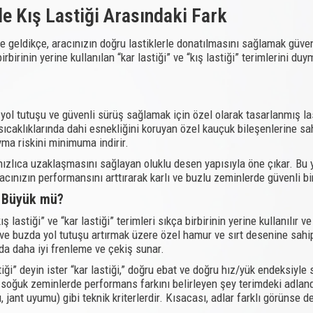
ile Kış Lastiği Arasındaki Fark
ine geldikçe, aracınızın doğru lastiklerle donatılmasını sağlamak güve
irinin yerine kullanılan “kar lastiği” ve “kış lastiği” terimlerini duy
ü yol tutuşu ve güvenli sürüş sağlamak için özel olarak tasarlanmış la
a sıcaklıklarında dahi esnekliğini koruyan özel kauçuk bileşenlerine s
yma riskini minimuma indirir.
n hızlıca uzaklaşmasını sağlayan oluklu desen yapısıyla öne çıkar. B
aracınızın performansını arttırarak karlı ve buzlu zeminlerde güvenli 
en Büyük mü?
lastiği” ve “kar lastiği” terimleri sıkça birbirinin yerine kullanılır ve
ve buzda yol tutuşu artırmak üzere özel hamur ve sırt desenine sahip l
nda daha iyi frenleme ve çekiş sunar.
iği” deyin ister “kar lastiği,” doğru ebat ve doğru hız/yük endeksiyle s
-soğuk zeminlerde performans farkını belirleyen şey terimdeki adlandır
ı, jant uyumu) gibi teknik kriterlerdir. Kısacası, adlar farklı görüns
.