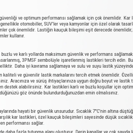
da güvenliği ve optimum performansı sağlamak için çok önemlidir. Kar l
enellikle otomobiller, SUV'ler veya kamyonlar için özel olarak tasarl
ler çok önemlidir. Lastiğin kauçuk bileşimi eşit derecede önemlidir; y
mler kullanır.
, buzlu ve karlı yollarda maksimum güvenlik ve performans sağlamak 
k tasarlanmış, 3PMSF sembolüyle işaretlenmiş lastikleri tercih edin. Bu
özelliktir. Daha iyi kavrama sağlamaya ve sulu ve suyu lastik yüzeyin
 kaliteli ve güvenilir lastik markalarını tercih etmek önemlidir. Öze
lirsiniz. Aracınıza ve sürüş ihtiyaçlarınıza uygun doğru boyut ve lasti
en destek alabilirsiniz. Kar lastikleri karlı ve buzlu koşullar için opti
 sürdüğünüzü göz önünde bulundurduğunuzdan emin olmalısınız.
 aylarında hayati bir güvenlik unsurudur. Sıcaklık 7°C’nin altına düştü
arşılık kar lastikleri, özel kauçuk bileşimleri sayesinde düşük sıcaklı
ren performansı sağlar.
eyde daha fazla tutunma alanı oluşturur. Derin kanallar ve çok sayıda l