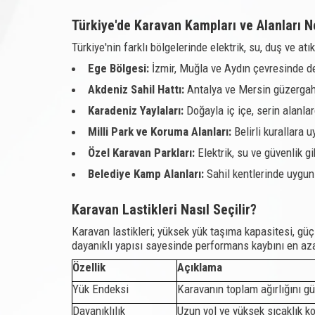
Türkiye'de Karavan Kampları ve Alanları 
Türkiye'nin farklı bölgelerinde elektrik, su, duş ve 
Ege Bölgesi:
İzmir, Muğla ve Aydın çevresinde d
Akdeniz Sahil Hattı:
Antalya ve Mersin güzergahı
Karadeniz Yaylaları:
Doğayla iç içe, serin alanla
Milli Park ve Koruma Alanları:
Belirli kurallara 
Özel Karavan Parkları:
Elektrik, su ve güvenlik g
Belediye Kamp Alanları:
Sahil kentlerinde uygun 
Karavan Lastikleri Nasıl Seçilir?
Karavan lastikleri; yüksek yük taşıma kapasitesi, güçl
dayanıklı yapısı sayesinde performans kaybını en aza i
Özellik
Açıklama
Yük Endeksi
Karavanın toplam ağırlığını g
Dayanıklılık
Uzun yol ve yüksek sıcaklık koş