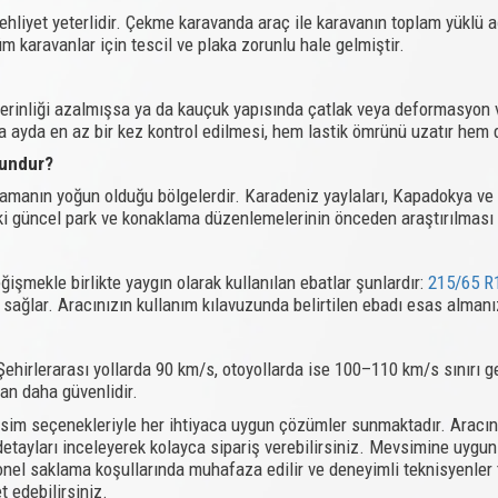
 ehliyet yeterlidir. Çekme karavanda araç ile karavanın toplam yüklü ağı
m karavanlar için tescil ve plaka zorunlu hale gelmiştir.
iş derinliği azalmışsa ya da kauçuk yapısında çatlak veya deformasyo
a ayda en az bir kez kontrol edilmesi, hem lastik ömrünü uzatır hem 
gundur?
klamanın yoğun olduğu bölgelerdir. Karadeniz yaylaları, Kapadokya ve
deki güncel park ve konaklama düzenlemelerinin önceden araştırılması ö
ğişmekle birlikte yaygın olarak kullanılan ebatlar şunlardır:
215/65 R
sağlar. Aracınızın kullanım kılavuzunda belirtilen ebadı esas almanız
r. Şehirlerarası yollarda 90 km/s, otoyollarda ise 100–110 km/s sınır
an daha güvenlidir.
evsim seçenekleriyle her ihtiyaca uygun çözümler sunmaktadır. Aracın
tayları inceleyerek kolayca sipariş verebilirsiniz. Mevsimine uygun la
onel saklama koşullarında muhafaza edilir ve deneyimli teknisyenler ta
t edebilirsiniz.