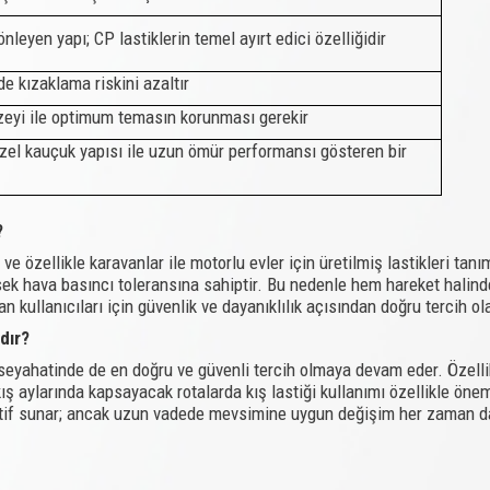
leyen yapı; CP lastiklerin temel ayırt edici özelliğidir
de kızaklama riskini azaltır
üzeyi ile optimum temasın korunması gerekir
zel kauçuk yapısı ile uzun ömür performansı gösteren bir
?
e özellikle karavanlar ile motorlu evler için üretilmiş lastikleri tanı
sek hava basıncı toleransına sahiptir. Bu nedenle hem hareket hali
n kullanıcıları için güvenlik ve dayanıklılık açısından doğru tercih ol
dır?
n seyahatinde de en doğru ve güvenli tercih olmaya devam eder. Özelli
 kış aylarında kapsayacak rotalarda kış lastiği kullanımı özellikle
rnatif sunar; ancak uzun vadede mevsimine uygun değişim her zaman d