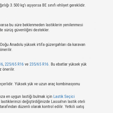
rlığı 3.500 kg'ı aşıyorsa BE sınıfı ehliyet gereklidir.
n varsa bu süre beklenmeden lastiklerin yenilenmesi
de sürüş güvenliğini destekler.
 Doğu Anadolu yüksek irtifa güzergahları da karavan
nerilir.
16
,
225/65 R16
ve
235/65 R16
. Bu ebatlar yüksek yük
 önerilir.
ı geçerlidir. Yüksek yük ve uzun araç kombinasyonu
ıza en uygun lastiği bulmak için
Lastik Seçici
stiklerinizi değiştirdiğinizde Lassa'nın lastik oteli
rafından düzenli olarak kontrol edilir. Yetkili satış