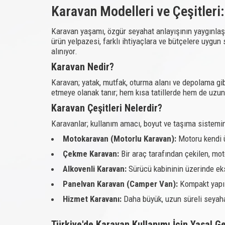
Karavan Modelleri ve Çeşitleri
Karavan yaşamı, özgür seyahat anlayışının yaygınlaş
ürün yelpazesi, farklı ihtiyaçlara ve bütçelere uygun 
alınıyor.
Karavan Nedir?
Karavan; yatak, mutfak, oturma alanı ve depolama gib
etmeye olanak tanır; hem kısa tatillerde hem de uzun y
Karavan Çeşitleri Nelerdir?
Karavanlar; kullanım amacı, boyut ve taşıma sistemine 
Motokaravan (Motorlu Karavan):
Motoru kendi ü
Çekme Karavan:
Bir araç tarafından çekilen, mo
Alkovenli Karavan:
Sürücü kabininin üzerinde eks
Panelvan Karavan (Camper Van):
Kompakt yapısı
Hizmet Karavanı:
Daha büyük, uzun süreli seyahat
Türkiye'de Karavan Kullanımı İçin Yasal Ge