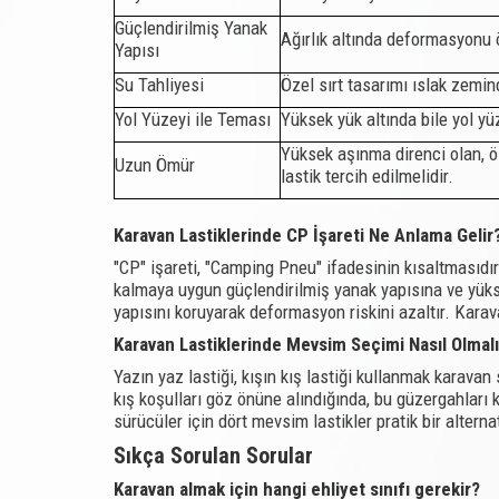
Güçlendirilmiş Yanak
Ağırlık altında deformasyonu ön
Yapısı
Su Tahliyesi
Özel sırt tasarımı ıslak zemin
Yol Yüzeyi ile Teması
Yüksek yük altında bile yol y
Yüksek aşınma direnci olan, ö
Uzun Ömür
lastik tercih edilmelidir.
Karavan Lastiklerinde CP İşareti Ne Anlama Gelir
"CP" işareti, "Camping Pneu" ifadesinin kısaltmasıdır v
kalmaya uygun güçlendirilmiş yanak yapısına ve yük
yapısını koruyarak deformasyon riskini azaltır. Karava
Karavan Lastiklerinde Mevsim Seçimi Nasıl Olmalı
Yazın yaz lastiği, kışın kış lastiği kullanmak karava
kış koşulları göz önüne alındığında, bu güzergahları
sürücüler için dört mevsim lastikler pratik bir alte
Sıkça Sorulan Sorular
Karavan almak için hangi ehliyet sınıfı gerekir?