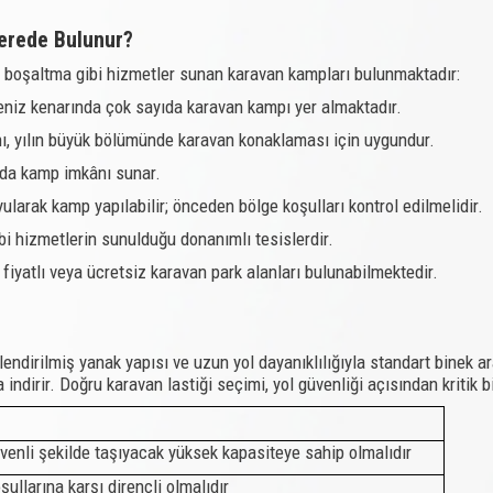
Nerede Bulunur?
atık boşaltma gibi hizmetler sunan karavan kampları bulunmaktadır:
eniz kenarında çok sayıda karavan kampı yer almaktadır.
, yılın büyük bölümünde karavan konaklaması için uygundur.
rda kamp imkânı sunar.
uyularak kamp yapılabilir; önceden bölge koşulları kontrol edilmelidir.
ibi hizmetlerin sunulduğu donanımlı tesislerdir.
fiyatlı veya ücretsiz karavan park alanları bulunabilmektedir.
endirilmiş yanak yapısı ve uzun yol dayanıklılığıyla standart binek ara
ndirir. Doğru karavan lastiği seçimi, yol güvenliği açısından kritik bi
üvenli şekilde taşıyacak yüksek kapasiteye sahip olmalıdır
ullarına karşı dirençli olmalıdır