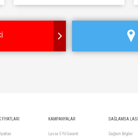
İ
 FİYATLARI
KAMPANYALAR
SAĞLAMSA LAS
iyatları
Lassa 5 Yıl Garanti
Sağlam Bilgiler