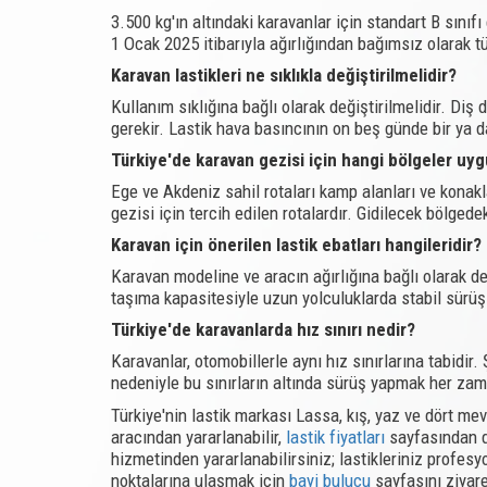
3.500 kg'ın altındaki karavanlar için standart B sınıfı
1 Ocak 2025 itibarıyla ağırlığından bağımsız olarak tü
Karavan lastikleri ne sıklıkla değiştirilmelidir?
Kullanım sıklığına bağlı olarak değiştirilmelidir. D
gerekir. Lastik hava basıncının on beş günde bir ya d
Türkiye'de karavan gezisi için hangi bölgeler uy
Ege ve Akdeniz sahil rotaları kamp alanları ve kona
gezisi için tercih edilen rotalardır. Gidilecek bölge
Karavan için önerilen lastik ebatları hangileridir?
Karavan modeline ve aracın ağırlığına bağlı olarak de
taşıma kapasitesiyle uzun yolculuklarda stabil sürüş 
Türkiye'de karavanlarda hız sınırı nedir?
Karavanlar, otomobillerle aynı hız sınırlarına tabidi
nedeniyle bu sınırların altında sürüş yapmak her zam
Türkiye'nin lastik markası Lassa, kış, yaz ve dört m
aracından yararlanabilir,
lastik fiyatları
sayfasından de
hizmetinden yararlanabilirsiniz; lastikleriniz profesy
noktalarına ulaşmak için
bayi bulucu
sayfasını ziyare