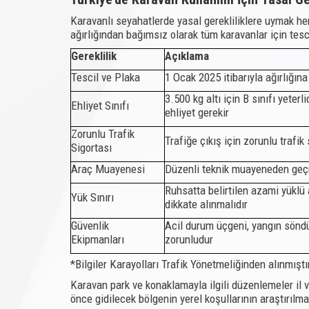
Karavanlı seyahatlerde yasal gerekliliklere uymak he
ağırlığından bağımsız olarak tüm karavanlar için tesci
Gereklilik
Açıklama
Tescil ve Plaka
1 Ocak 2025 itibarıyla ağırlığın
3.500 kg altı için B sınıfı yeter
Ehliyet Sınıfı
ehliyet gerekir
Zorunlu Trafik
Trafiğe çıkış için zorunlu trafik 
Sigortası
Araç Muayenesi
Düzenli teknik muayeneden geç
Ruhsatta belirtilen azami yüklü 
Yük Sınırı
dikkate alınmalıdır
Güvenlik
Acil durum üçgeni, yangın söndü
Ekipmanları
zorunludur
*Bilgiler Karayolları Trafik Yönetmeliğinden alınmıştı
Karavan park ve konaklamayla ilgili düzenlemeler il v
önce gidilecek bölgenin yerel koşullarının araştırılmas