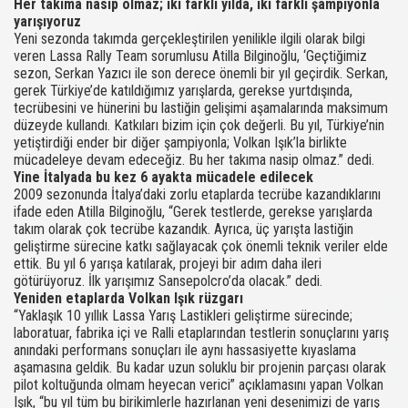
Her takıma nasip olmaz; iki farklı yılda, iki farklı şampiyonla
yarışıyoruz
Yeni sezonda takımda gerçekleştirilen yenilikle ilgili olarak bilgi
veren Lassa Rally Team sorumlusu Atilla Bilginoğlu, ‘Geçtiğimiz
sezon, Serkan Yazıcı ile son derece önemli bir yıl geçirdik. Serkan,
gerek Türkiye’de katıldığımız yarışlarda, gerekse yurtdışında,
tecrübesini ve hünerini bu lastiğin gelişimi aşamalarında maksimum
düzeyde kullandı. Katkıları bizim için çok değerli. Bu yıl, Türkiye’nin
yetiştirdiği ender bir diğer şampiyonla; Volkan Işık’la birlikte
mücadeleye devam edeceğiz. Bu her takıma nasip olmaz.” dedi.
Yine İtalyada bu kez 6 ayakta mücadele edilecek
2009 sezonunda İtalya’daki zorlu etaplarda tecrübe kazandıklarını
ifade eden Atilla Bilginoğlu, “Gerek testlerde, gerekse yarışlarda
takım olarak çok tecrübe kazandık. Ayrıca, üç yarışta lastiğin
geliştirme sürecine katkı sağlayacak çok önemli teknik veriler elde
ettik. Bu yıl 6 yarışa katılarak, projeyi bir adım daha ileri
götürüyoruz. İlk yarışımız Sansepolcro’da olacak.” dedi.
Yeniden etaplarda Volkan Işık rüzgarı
“Yaklaşık 10 yıllık Lassa Yarış Lastikleri geliştirme sürecinde;
laboratuar, fabrika içi ve Ralli etaplarından testlerin sonuçlarını yarış
anındaki performans sonuçları ile aynı hassasiyette kıyaslama
aşamasına geldik. Bu kadar uzun soluklu bir projenin parçası olarak
pilot koltuğunda olmam heyecan verici” açıklamasını yapan Volkan
Işık, “bu yıl tüm bu birikimlerle hazırlanan yeni desenimizi de yarış