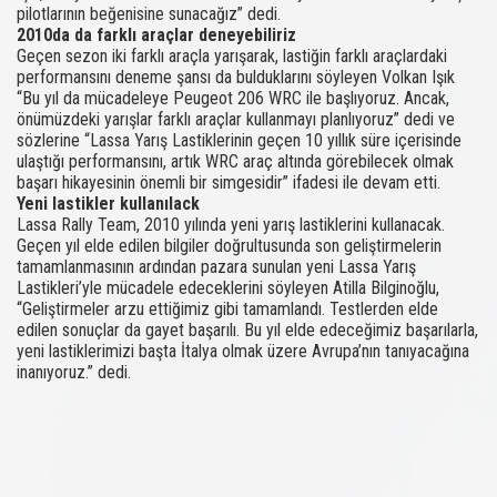
pilotlarının beğenisine sunacağız” dedi.
2010da da farklı araçlar deneyebiliriz
Geçen sezon iki farklı araçla yarışarak, lastiğin farklı araçlardaki
performansını deneme şansı da bulduklarını söyleyen Volkan Işık
“Bu yıl da mücadeleye Peugeot 206 WRC ile başlıyoruz. Ancak,
önümüzdeki yarışlar farklı araçlar kullanmayı planlıyoruz” dedi ve
sözlerine “Lassa Yarış Lastiklerinin geçen 10 yıllık süre içerisinde
ulaştığı performansını, artık WRC araç altında görebilecek olmak
başarı hikayesinin önemli bir simgesidir” ifadesi ile devam etti.
Yeni lastikler kullanılack
Lassa Rally Team, 2010 yılında yeni yarış lastiklerini kullanacak.
Geçen yıl elde edilen bilgiler doğrultusunda son geliştirmelerin
tamamlanmasının ardından pazara sunulan yeni Lassa Yarış
Lastikleri’yle mücadele edeceklerini söyleyen Atilla Bilginoğlu,
“Geliştirmeler arzu ettiğimiz gibi tamamlandı. Testlerden elde
edilen sonuçlar da gayet başarılı. Bu yıl elde edeceğimiz başarılarla,
yeni lastiklerimizi başta İtalya olmak üzere Avrupa’nın tanıyacağına
inanıyoruz.” dedi.