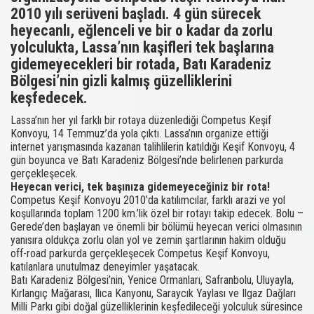
2010 yılı serüveni başladı. 4 gün sürecek
heyecanlı, eğlenceli ve bir o kadar da zorlu
yolculukta, Lassa’nın kaşifleri tek başlarına
gidemeyecekleri bir rotada, Batı Karadeniz
Bölgesi’nin gizli kalmış güzelliklerini
keşfedecek.
Lassa’nın her yıl farklı bir rotaya düzenlediği Competus Keşif
Konvoyu, 14 Temmuz’da yola çıktı. Lassa’nın organize ettiği
internet yarışmasında kazanan talihlilerin katıldığı Keşif Konvoyu, 4
gün boyunca ve Batı Karadeniz Bölgesi’nde belirlenen parkurda
gerçekleşecek.
Heyecan verici, tek başınıza gidemeyeceğiniz bir rota!
Competus Keşif Konvoyu 2010’da katılımcılar, farklı arazi ve yol
koşullarında toplam 1200 km.’lik özel bir rotayı takip edecek. Bolu –
Gerede’den başlayan ve önemli bir bölümü heyecan verici olmasının
yanısıra oldukça zorlu olan yol ve zemin şartlarının hakim olduğu
off-road parkurda gerçekleşecek Competus Keşif Konvoyu,
katılanlara unutulmaz deneyimler yaşatacak.
Batı Karadeniz Bölgesi’nin, Yenice Ormanları, Safranbolu, Uluyayla,
Kırlangıç Mağarası, Ilıca Kanyonu, Saraycık Yaylası ve Ilgaz Dağları
Milli Parkı gibi doğal güzelliklerinin keşfedileceği yolculuk süresince