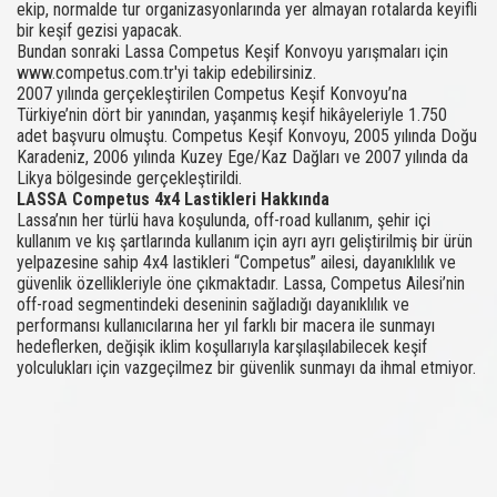
ekip, normalde tur organizasyonlarında yer almayan rotalarda keyifli
bir keşif gezisi yapacak.
Bundan sonraki Lassa Competus Keşif Konvoyu yarışmaları için
www.competus.com.tr'yi takip edebilirsiniz.
2007 yılında gerçekleştirilen Competus Keşif Konvoyu’na
Türkiye’nin dört bir yanından, yaşanmış keşif hikâyeleriyle 1.750
adet başvuru olmuştu. Competus Keşif Konvoyu, 2005 yılında Doğu
Karadeniz, 2006 yılında Kuzey Ege/Kaz Dağları ve 2007 yılında da
Likya bölgesinde gerçekleştirildi.
LASSA Competus 4x4 Lastikleri Hakkında
Lassa’nın her türlü hava koşulunda, off-road kullanım, şehir içi
kullanım ve kış şartlarında kullanım için ayrı ayrı geliştirilmiş bir ürün
yelpazesine sahip 4x4 lastikleri “Competus” ailesi, dayanıklılık ve
güvenlik özellikleriyle öne çıkmaktadır. Lassa, Competus Ailesi’nin
off-road segmentindeki deseninin sağladığı dayanıklılık ve
performansı kullanıcılarına her yıl farklı bir macera ile sunmayı
hedeflerken, değişik iklim koşullarıyla karşılaşılabilecek keşif
yolculukları için vazgeçilmez bir güvenlik sunmayı da ihmal etmiyor.