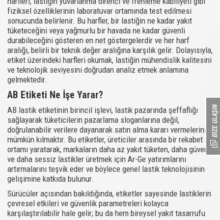
harfleri, lastiğin yuvarlanma direnci ve frenleme kabiliyeti gibi
fiziksel özelliklerinin laboratuvar ortamında test edilmesi
sonucunda belirlenir. Bu harfler, bir lastiğin ne kadar yakıt
tüketeceğini veya yağmurlu bir havada ne kadar güvenli
durabileceğini gösteren en net göstergelerdir ve her harf
aralığı, belirli bir teknik değer aralığına karşılık gelir. Dolayısıyla,
etiket üzerindeki harfleri okumak, lastiğin mühendislik kalitesini
ve teknolojik seviyesini doğrudan analiz etmek anlamına
gelmektedir.
AB Etiketi Ne İşe Yarar?
AB lastik etiketinin birincil işlevi, lastik pazarında şeffaflığı
sağlayarak tüketicilerin pazarlama sloganlarına değil,
doğrulanabilir verilere dayanarak satın alma kararı vermelerini
mümkün kılmaktır. Bu etiketler, üreticiler arasında bir rekabet
ortamı yaratarak, markaların daha az yakıt tüketen, daha güvenli
ve daha sessiz lastikler üretmek için Ar-Ge yatırımlarını
artırmalarını teşvik eder ve böylece genel lastik teknolojisinin
gelişimine katkıda bulunur.
Sürücüler açısından bakıldığında, etiketler sayesinde lastiklerin
çevresel etkileri ve güvenlik parametreleri kolayca
karşılaştırılabilir hale gelir; bu da hem bireysel yakıt tasarrufu