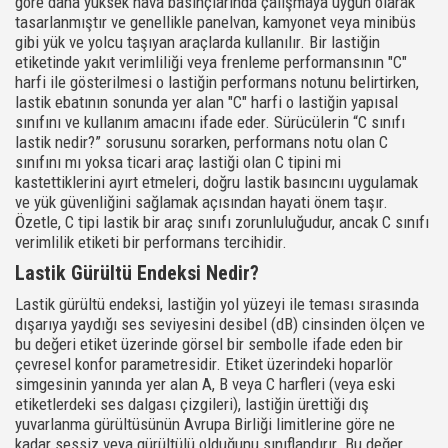
göre daha yüksek hava basınçlarında çalışmaya uygun olarak
tasarlanmıştır ve genellikle panelvan, kamyonet veya minibüs
gibi yük ve yolcu taşıyan araçlarda kullanılır. Bir lastiğin
etiketinde yakıt verimliliği veya frenleme performansının "C"
harfi ile gösterilmesi o lastiğin performans notunu belirtirken,
lastik ebatının sonunda yer alan "C" harfi o lastiğin yapısal
sınıfını ve kullanım amacını ifade eder. Sürücülerin “C sınıfı
lastik nedir?” sorusunu sorarken, performans notu olan C
sınıfını mı yoksa ticari araç lastiği olan C tipini mi
kastettiklerini ayırt etmeleri, doğru lastik basıncını uygulamak
ve yük güvenliğini sağlamak açısından hayati önem taşır.
Özetle, C tipi lastik bir araç sınıfı zorunluluğudur, ancak C sınıfı
verimlilik etiketi bir performans tercihidir.
Lastik Gürültü Endeksi Nedir?
Lastik gürültü endeksi, lastiğin yol yüzeyi ile teması sırasında
dışarıya yaydığı ses seviyesini desibel (dB) cinsinden ölçen ve
bu değeri etiket üzerinde görsel bir sembolle ifade eden bir
çevresel konfor parametresidir. Etiket üzerindeki hoparlör
simgesinin yanında yer alan A, B veya C harfleri (veya eski
etiketlerdeki ses dalgası çizgileri), lastiğin ürettiği dış
yuvarlanma gürültüsünün Avrupa Birliği limitlerine göre ne
kadar sessiz veya gürültülü olduğunu sınıflandırır. Bu değer,