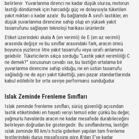
belirlenir. Yuvarlanma direnci ne kadar düşük olursa, motorun
lastiği döndürmek için harcadığı güç ve dolayısıyla tüketilen
yakıt miktarı o kadar azalır. Bu bağlamda A sınıfı lastikler, en
düşük yuvarlanma direncine sahip olup en yüksek yakıt
tasarrufunu sağlayan teknoloji harikası ürünlerdir.
Etiket üzerindeki skala A (en verimli) ile E (en az verimli)
arasında değişir ve bu sınıflar arasındaki fark, aracın ömrü
boyunca yüzlerce litre yakıt tasarrufu veya israfı anlamına
gelebilir. Tüketicilerin sıkça sorduğu “Lastik yakıt verimliliği C
ne demek?” sorusunun cevabı ise, bu lastiğin ortalama bir
yuvarlanma direncine sahip olduğu, ne en üstün tasarrufu
sağladığı ne de aşırı yakıt tükettiği, yani pazar standartlarında
kabul edilebilir bir orta seviye performans sunduğudur.
Islak Zeminde Frenleme Sınıfları
Islak zeminde frenleme sınıfları, sürüş güvenliği açısından
lastik etiketindeki en hayati veriyi temsil eder çünkü bu değer,
yağmurlu havalarda aracın ne kadar mesafede durabileceğini
belirleyen doğrudan bir göstergedir. Bu sınıflandırma, lastiğin
ıslak zeminde 80 km/s hızla giderken yapılan tam frenleme
testlerindeki duruş mesafesine göre A'dan E'ye kadar