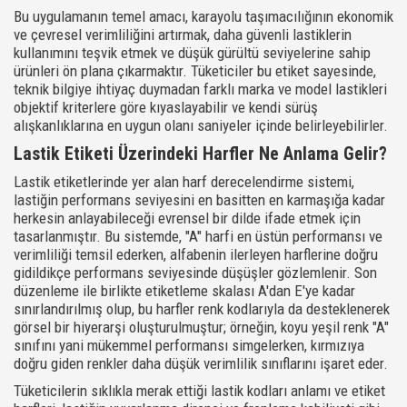
Bu uygulamanın temel amacı, karayolu taşımacılığının ekonomik
ve çevresel verimliliğini artırmak, daha güvenli lastiklerin
kullanımını teşvik etmek ve düşük gürültü seviyelerine sahip
ürünleri ön plana çıkarmaktır. Tüketiciler bu etiket sayesinde,
teknik bilgiye ihtiyaç duymadan farklı marka ve model lastikleri
objektif kriterlere göre kıyaslayabilir ve kendi sürüş
alışkanlıklarına en uygun olanı saniyeler içinde belirleyebilirler.
Lastik Etiketi Üzerindeki Harfler Ne Anlama Gelir?
Lastik etiketlerinde yer alan harf derecelendirme sistemi,
lastiğin performans seviyesini en basitten en karmaşığa kadar
herkesin anlayabileceği evrensel bir dilde ifade etmek için
tasarlanmıştır. Bu sistemde, "A" harfi en üstün performansı ve
verimliliği temsil ederken, alfabenin ilerleyen harflerine doğru
gidildikçe performans seviyesinde düşüşler gözlemlenir. Son
düzenleme ile birlikte etiketleme skalası A'dan E'ye kadar
sınırlandırılmış olup, bu harfler renk kodlarıyla da desteklenerek
görsel bir hiyerarşi oluşturulmuştur; örneğin, koyu yeşil renk "A"
sınıfını yani mükemmel performansı simgelerken, kırmızıya
doğru giden renkler daha düşük verimlilik sınıflarını işaret eder.
Tüketicilerin sıklıkla merak ettiği lastik kodları anlamı ve etiket