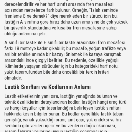
derecelendirilir ve her harf sınıfı arasında fren mesafesi
açısından metrelerce fark bulunur. Örneğin, “Islak zeminde
frenleme B ne demek?” diye merak eden bir sürücü için bu,
lastiğin A sınıfına göre biraz daha uzun ama yine de çok yüksek
bir güvenlik standardına ve kısa bir fren mesafesine sahip
olduğu anlamına gelir.
A sınıfı bir lastik ile E sınıfı bir lastik arasındaki fren mesafesi
farkı 18 metreye kadar çıkabilir; bu mesafe, yoğun trafikte veya
ani bir tehlike anında bir kazayı önlemek ile kazaya karışmak
arasındaki ince çizgiyi belirler. Bu nedenle, özellikle yağışlı
iklimlerde yaşayan sürücüler için bu kategorideki harf notu,
yakıt tasarrufundan bile daha öncelikli bir tercih kriteri
olmalıdır.
Lastik Sınıfları ve Kodlarının Anlamı
Lastik etiketlerinin yanı sıra, lastiğin yanağında bulunan ve
teknik özelliklerini detaylandıran kodlar, lastiğin hangi araç türü
ve hangi koşullar için tasarlandığını belirleyen lastik sınıfları
hakkında kesin bilgiler sunar. Bu kodlar genellikle lastik taban
genişliği, yanak yüksekliği oranı, jant çapı, yük endeksi ve hız
sembolü gibi verileri içerir ve bu verilerin doğru okunması,
aracın fabrika verilerine uygun lastiğin seçilmesi için