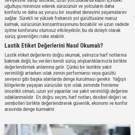
seviyesine sahip lastikler, uzun yolculuklarda kabin içindeki
uğultuyu minimize ederek sürücünün ve yolcuların daha
konforlu ve daha az yorucu bir seyahat deneyimi yaşamalarını
sağlar. Sürekli ve yüksek frekanslı yol gürültüsüne maruz
kalmak, sürücünün konsantrasyonunu bozabilir ve uzun vadede
işitme konforunu olumsuz etkileyebilir; bu da dolaylı olarak
sürüş güvenliğini riske atabilir.
Lastik Etiket Değerlerini Nasıl Okumalı?
Lastik etiket değerlerini doğru okumak, yalnızca harf notlarına
bakmak değil, bu verileri kendi sürüş alışkanlıklarınızla birlikte
değerlendirmek anlamına gelir. Çünkü bir lastikte yakıt
verimliliği artarken ıslak zemin performansı veya gürültü
seviyesi gibi başka alanlarda denge kurulması gerekir. Yağışlı
bölgelerde yaşayan sürücüler için ıslak zeminde frenleme
öncelikli olmalı, uzun yol yapanlar ise yakıt verimliliği değerine
odaklanmalıdır. En doğru seçim, harf notları, desibel değeri ve
sembolleri birlikte değerlendirerek güvenlik, ekonomi ve konfor
arasında denge kurmaktır.