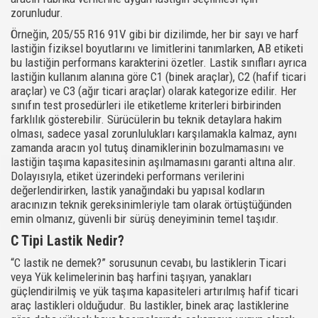
zorunludur.
Örneğin, 205/55 R16 91V gibi bir dizilimde, her bir sayı ve harf
lastiğin fiziksel boyutlarını ve limitlerini tanımlarken, AB etiketi
bu lastiğin performans karakterini özetler. Lastik sınıfları ayrıca
lastiğin kullanım alanına göre C1 (binek araçlar), C2 (hafif ticari
araçlar) ve C3 (ağır ticari araçlar) olarak kategorize edilir. Her
sınıfın test prosedürleri ile etiketleme kriterleri birbirinden
farklılık gösterebilir. Sürücülerin bu teknik detaylara hakim
olması, sadece yasal zorunlulukları karşılamakla kalmaz, aynı
zamanda aracın yol tutuş dinamiklerinin bozulmamasını ve
lastiğin taşıma kapasitesinin aşılmamasını garanti altına alır.
Dolayısıyla, etiket üzerindeki performans verilerini
değerlendirirken, lastik yanağındaki bu yapısal kodların
aracınızın teknik gereksinimleriyle tam olarak örtüştüğünden
emin olmanız, güvenli bir sürüş deneyiminin temel taşıdır.
C Tipi Lastik Nedir?
“C lastik ne demek?” sorusunun cevabı, bu lastiklerin Ticari
veya Yük kelimelerinin baş harfini taşıyan, yanakları
güçlendirilmiş ve yük taşıma kapasiteleri artırılmış hafif ticari
araç lastikleri olduğudur. Bu lastikler, binek araç lastiklerine