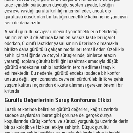
araç içindeki sürücünün duyduğu sesten ziyade, lastiğin
çevreye yaydığı gürültü kirliliğini temsil eder; ancak dış
gürültüsü düşük olan bir lastiğin genellikle kabin içine yansıyan
sesi de daha azdır.
A sınıfı gürültü seviyesi, mevcut yönetmeliklerin belirlediği
sınırın en az 3 dB altında kalan en sessiz lastikleri işaret
ederken, C sınıfı lastikler yasal sınırın üzerinde olmamakla
birlikte daha gürültülü çalışan modelleri temsil eder. Özellikle
şehir içi trafiğinde ve otoyol sürüşlerinde, binlerce aracın
yarattığı toplam gürültü kirliliğini azaltmak amacıyla düşük
gürültü endeksine sahip lastiklerin tercih edilmesi teşvik
edilmektedir. Bu nedenle, gürültü endeksi sadece bir konfor
unsuru değil, aynı zamanda çevresel sürdürülebilirlik ve şehir
yaşam kalitesi açısından dikkate alınması gereken önemli bir
kriterdir.
Gürültü Değerlerinin Sürüş Konforuna Etkisi
Lastik etiketinde belirtilen gürültü değerleri, kağıt üzerinde
sadece sayılardan ibaret gibi görünse de, gerçek dünya
koşullarında sürüş konforu ve sürücü yorgunluğu üzerinde derin
bir psikolojik ve fiziksel etkiye sahiptir. Düşük gürültü