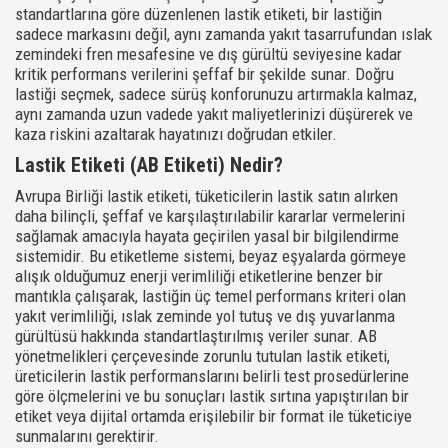
standartlarına göre düzenlenen lastik etiketi, bir lastiğin
sadece markasını değil, aynı zamanda yakıt tasarrufundan ıslak
zemindeki fren mesafesine ve dış gürültü seviyesine kadar
kritik performans verilerini şeffaf bir şekilde sunar. Doğru
lastiği seçmek, sadece sürüş konforunuzu artırmakla kalmaz,
aynı zamanda uzun vadede yakıt maliyetlerinizi düşürerek ve
kaza riskini azaltarak hayatınızı doğrudan etkiler.
Lastik Etiketi (AB Etiketi) Nedir?
Avrupa Birliği lastik etiketi, tüketicilerin lastik satın alırken
daha bilinçli, şeffaf ve karşılaştırılabilir kararlar vermelerini
sağlamak amacıyla hayata geçirilen yasal bir bilgilendirme
sistemidir. Bu etiketleme sistemi, beyaz eşyalarda görmeye
alışık olduğumuz enerji verimliliği etiketlerine benzer bir
mantıkla çalışarak, lastiğin üç temel performans kriteri olan
yakıt verimliliği, ıslak zeminde yol tutuş ve dış yuvarlanma
gürültüsü hakkında standartlaştırılmış veriler sunar. AB
yönetmelikleri çerçevesinde zorunlu tutulan lastik etiketi,
üreticilerin lastik performanslarını belirli test prosedürlerine
göre ölçmelerini ve bu sonuçları lastik sırtına yapıştırılan bir
etiket veya dijital ortamda erişilebilir bir format ile tüketiciye
sunmalarını gerektirir.