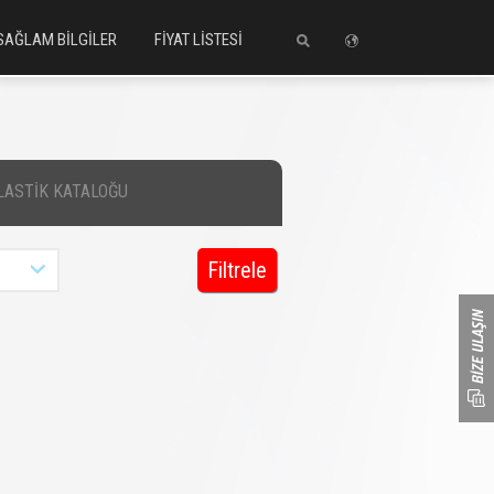
SAĞLAM BİLGİLER
FİYAT LİSTESİ
LASTİK KATALOĞU
Filtrele