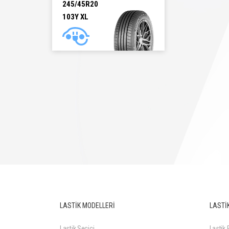
245/45R20
103Y XL
245/45R20 103Y XL
LASTİK MODELLERİ
LASTİK
Lastik Seçici
Lastik F