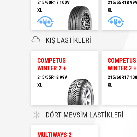
215/60R17 100V
215/55R18 99
XL
XL
215/60R17 100V XL
215/55R18 99V XL
KIŞ LASTİKLERİ
COMPETUS
COMPETUS
WINTER 2 +
WINTER 2 +
215/55R18 99V
215/60R17 10
XL
XL
215/55R18 99V XL
215/60R17 100V XL
DÖRT MEVSİM LASTİKLERİ
MULTIWAYS 2