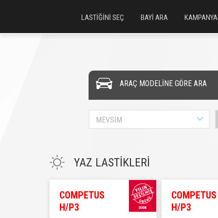
LASTİĞİNİ SEÇ
BAYİ ARA
KAMPANYA
ARAÇ MODELİNE GÖRE ARA
MEVSİM
YAZ LASTİKLERİ
COMPETUS
COMPETUS
H/P3
H/P3