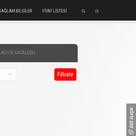
SAĞLAM BİLGİLER
FİYAT LİSTESİ
LASTİK KATALOĞU
Filtrele