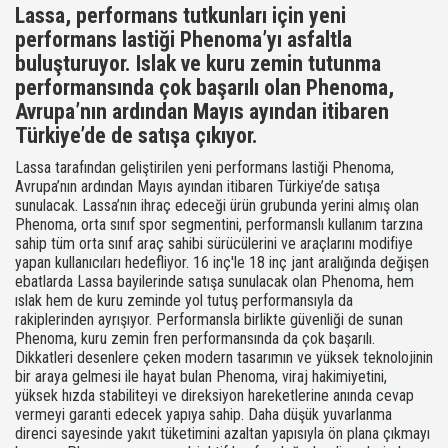
Lassa, performans tutkunları için yeni
performans lastiği Phenoma’yı asfaltla
buluşturuyor. Islak ve kuru zemin tutunma
performansında çok başarılı olan Phenoma,
Avrupa’nın ardından Mayıs ayından itibaren
Türkiye’de de satışa çıkıyor.
Lassa tarafından geliştirilen yeni performans lastiği Phenoma,
Avrupa’nın ardından Mayıs ayından itibaren Türkiye’de satışa
sunulacak. Lassa’nın ihraç edeceği ürün grubunda yerini almış olan
Phenoma, orta sınıf spor segmentini, performanslı kullanım tarzına
sahip tüm orta sınıf araç sahibi sürücülerini ve araçlarını modifiye
yapan kullanıcıları hedefliyor. 16 inç'le 18 inç jant aralığında değişen
ebatlarda Lassa bayilerinde satışa sunulacak olan Phenoma, hem
ıslak hem de kuru zeminde yol tutuş performansıyla da
rakiplerinden ayrışıyor. Performansla birlikte güvenliği de sunan
Phenoma, kuru zemin fren performansında da çok başarılı.
Dikkatleri desenlere çeken modern tasarımın ve yüksek teknolojinin
bir araya gelmesi ile hayat bulan Phenoma, viraj hakimiyetini,
yüksek hızda stabiliteyi ve direksiyon hareketlerine anında cevap
vermeyi garanti edecek yapıya sahip. Daha düşük yuvarlanma
direnci sayesinde yakıt tüketimini azaltan yapısıyla ön plana çıkmayı