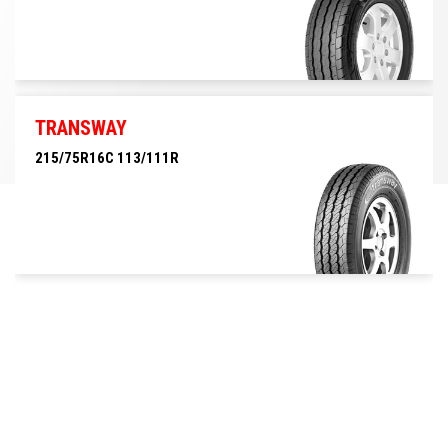
215/75R16C 116/114R
TRANSWAY
215/75R16C 113/111R
215/75R16C 113/111R