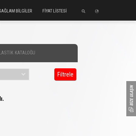
SAĞLAM BİLGİLER
FİYAT LİSTESİ
LASTİK KATALOĞU
Filtrele
ı.