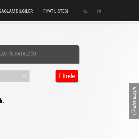
SAĞLAM BİLGİLER
FİYAT LİSTESİ
LASTİK KATALOĞU
Filtrele
ı.