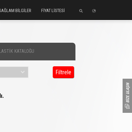
SAĞLAM BİLGİLER
FİYAT LİSTESİ
LASTİK KATALOĞU
Filtrele
ı.