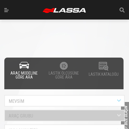
ARAÇ MODELİNE
LASTİK ÖLÇÜSÜNE
LASTİK KATALOĞU
GÖRE ARA
GÖRE ARA
MEVSİM
ARAÇ GRUBU