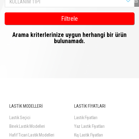
KULLANIM TİPİ
Filtrele
Arama kriterlerinize uygun herhangi bir ürün
bulunamadı.
LASTİK MODELLERİ
LASTİK FİYATLARI
Lastik Seçici
Lastik Fiyatları
Binek Lastik Modelleri
Yaz Lastik Fiyatları
Hafif Ticari Lastik Modelleri
Kış Lastik Fiyatları