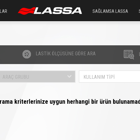
LAR
SAĞLAMSA LASSA
LASTİK ÖLÇÜSÜNE GÖRE ARA
ARAÇ GRUBU
KULLANIM TİPİ
rama kriterlerinize uygun herhangi bir ürün bulunamad