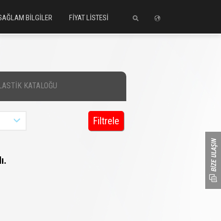
SAĞLAM BİLGİLER
FİYAT LİSTESİ
LASTİK KATALOĞU
Filtrele
ı.