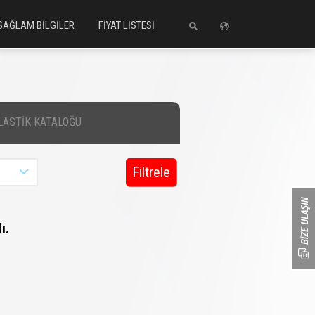
SAĞLAM BİLGİLER
FİYAT LİSTESİ
LASTİK KATALOĞU
Filtrele
ı.