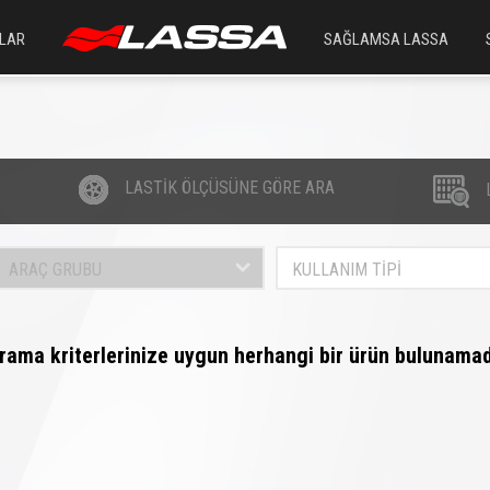
LAR
SAĞLAMSA LASSA
LASTİK ÖLÇÜSÜNE GÖRE ARA
ARAÇ GRUBU
KULLANIM TİPİ
rama kriterlerinize uygun herhangi bir ürün bulunamad