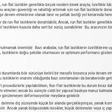
, run flat lastikler genellikle birçok modern binek araçta, özellikle 
u araçları güvenliği ve rahatlığı artırmak için run flat lastiklerle don
e devam etmelerine olanak tanır ve patlak lastiği yol kenarında hemen
 da run flat lastiklerle donatılabilir, Ancak, run flat lastikler genelli
lastiklere kıyasla daha sert bir sürüş sunabilirler. Bu, aracınızın tü
nutmamak önemlidir. Bazı arabalar, run flat lastiklerin özelliklerine 
e, lastiklerin doğru şekilde oturmasını ve optimum performans göster
i durumlarda bile sürücüye belirli bir mesafe boyunca yola devam etme
 lastiklerin onarımı olduğunda bazı sınırlamaları da beraberinde getir
t prosedürlerle yapılabilirken, Run Flat lastiklerde bu durum biraz da
m etmeleri ancak bu süreçte ciddi bir yapısal baskıya maruz kalmala
zle görülemeyen deformasyonlar meydana gelebilir.
delinme diş yüzeyinde küçük bir alanda gerçekleşmişse, yanak kısmı
lir. Ancak yanak bölgesindeki kesikler, büyük delinmeler veya iç ya