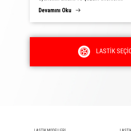
Lassa Lastik Rehberi'nde keşfedin.
Devamını Oku
LASTİK SEÇİC
LASTİK MODELLERİ
LASTİK