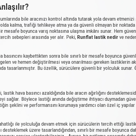
nlaşılır?
umlarında bile aracınızı kontrol altında tutarak yola devam etmenizi s
lda kalma, trafiği tehlikeye atma ya da güvenli olmayan bir noktada du
 bir mesafe boyunca varış noktasına ulaşma imkânı sunar. Hem güvenl
rcih sebepleri arasında yer alır. Peki,
Runflat lastik nedir
ve neden
va basıncını kaybettikten sonra bile sınırlı bir mesafe boyunca güven
e gelen ve hemen değiştirilmesi veya onarılması gereken lastiklerin ak
pıda tasarlanmıştır. Bu özellik, sürücülere güvenli bir yolculuk sunar.
ri, lastik hava basıncı azaldığında bile aracın ağırlığını desteklemesidi
eyi sağlar. Böylece lastiği anında değiştirme ihtiyacı duymadan güven
stiğin şeklini ve performansını korumaya yardımcı olan özel iç yapılar
rahatlığı ile yolculuğa devam etmek için sürücülerin tercih ettiği las
ğını desteklemek üzere tasarlandığından, sınırlı bir mesafe boyunca 
cınızı servise ulaştırabilirsiniz.. Ayrıca, bir patlama sırasında daha