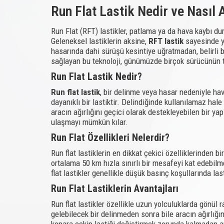
Run Flat Lastik Nedir ve Nasıl A
Run Flat (RFT) lastikler, patlama ya da hava kaybı dur
Geleneksel lastiklerin aksine,
RFT lastik
sayesinde yo
hasarında dahi sürüşü kesintiye uğratmadan, belirli
sağlayan bu teknoloji, günümüzde birçok sürücünün te
Run Flat Lastik Nedir?
Run flat lastik
, bir delinme veya hasar nedeniyle ha
dayanıklı bir lastiktir. Delindiğinde kullanılamaz hal
aracın ağırlığını geçici olarak destekleyebilen bir ya
ulaşmayı mümkün kılar.
Run Flat Özellikleri Nelerdir?
Run flat lastiklerin en dikkat çekici özelliklerinden bi
ortalama 50 km hızla sınırlı bir mesafeyi kat edebilm
flat lastikler genellikle düşük basınç koşullarında la
Run Flat Lastiklerin Avantajları
Run flat lastikler özellikle uzun yolculuklarda gönül 
gelebilecek bir delinmeden sonra bile aracın ağırlı
kenara çekip lastiği değiştirmek zorunda kalmadan ara