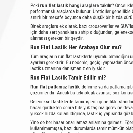
Peki
run flat lastik hangi araçlara takılır
? Öncelikle
performanslı araçlarda bulunur. Üreticiler genellikle b
sınırlı bir mesafe boyunca daha düşük bir hızda sürüş
Binek araçlara ek olarak, bazı crossover'lar ve SUV'lar
için daha sert yanaklara sahip olduğundan, geleneksel 
alınması gereken bir şeydir.
Run Flat Lastik Her Arabaya Olur mu?
Tüm araçların run flat lastiklerle uyumlu olmadığını u
ayarları gerektirir. Bu nedenle, geçişi yapmadan önc
lastik uzmanına danışmanız en iyisidir.
Run Flat Lastik Tamir Edilir mi?
Run flat patlamaz lastik
, delinme ya da patlama gib
çözümleridir. Ancak bu teknolojik avantaj, söz konusu
Geleneksel lastiklerde tamir işlemi genellikle standar
hasar gördükten sonra bile yük taşıma görevine deva
yüksek hızda kullanıldığında, lastik iç yapısında gö
Yine de her hasar onarılamaz anlamına gelmez. Eğer 
kullanılmamışsa, bazı durumlarda tamir mümkün olabi