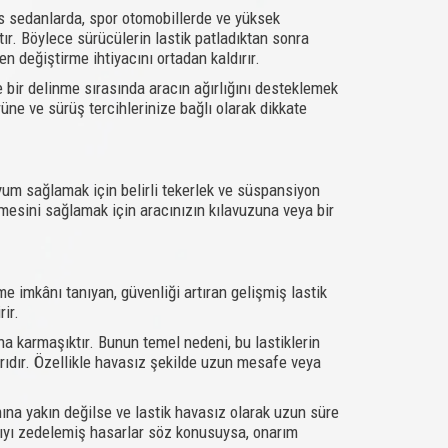
lüks sedanlarda, spor otomobillerde ve yüksek
atır. Böylece sürücülerin lastik patladıktan sonra
 değiştirme ihtiyacını ortadan kaldırır.
kle bir delinme sırasında aracın ağırlığını desteklemek
rüne ve sürüş tercihlerinize bağlı olarak dikkate
uyum sağlamak için belirli tekerlek ve süspansiyon
mesini sağlamak için aracınızın kılavuzuna veya bir
 imkânı tanıyan, güvenliği artıran gelişmiş lastik
ir.
ha karmaşıktır. Bunun temel nedeni, bu lastiklerin
rıdır. Özellikle havasız şekilde uzun mesafe veya
na yakın değilse ve lastik havasız olarak uzun süre
pıyı zedelemiş hasarlar söz konusuysa, onarım