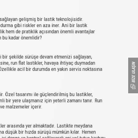
ağlayan gelişmiş bir lastik teknolojisidir.
rma gibi riskler en aza iner. Ani bir lastik
ik hem de pratiklik açısından önemli avantajlar
 bu kadar önemlidir?
li bir şekilde sürüşe devam etmenizi sağlayan,
sine, run flat lastikler, havaya ihtiyaç duymadan
 Özellikle acil bir durumda en yakın servis noktasına
r. Özel tasarımı ile güçlendirilmiş bu lastikler,
li bir yere ulaşmanız için yeterli zamanı tanır. Run
 ve malzemeler içerir.
tikler arasında yer almaktadır. Lastikte meydana
daha düşük bir hızda sürüşü mümkün kılar. Hemen
 iyi denge ve kontrol sağlayarak ani yol tutuş kaybını