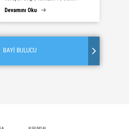
yöntemlerini Lassa'da öğrenin.
Devamını Oku
BAYİ BULUCU
SA
KURUMSAL