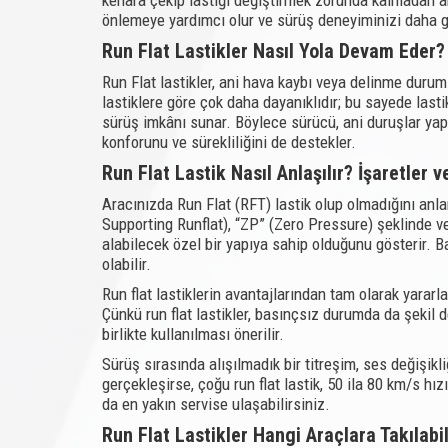
önlemeye yardımcı olur ve sürüş deneyiminizi daha gü
Run Flat Lastikler Nasıl Yola Devam Eder
Run Flat lastikler, ani hava kaybı veya delinme duruml
lastiklere göre çok daha dayanıklıdır; bu sayede lasti
sürüş imkânı sunar. Böylece sürücü, ani duruşlar yapm
konforunu ve sürekliliğini de destekler.
Run Flat Lastik Nasıl Anlaşılır? İşaretler 
Aracınızda Run Flat (RFT) lastik olup olmadığını anla
Supporting Runflat), “ZP” (Zero Pressure) şeklinde vey
alabilecek özel bir yapıya sahip olduğunu gösterir. Ba
olabilir.
Run flat lastiklerin avantajlarından tam olarak yararl
Çünkü run flat lastikler, basınçsız durumda da şekil 
birlikte kullanılması önerilir.
Sürüş sırasında alışılmadık bir titreşim, ses değişikl
gerçekleşirse, çoğu run flat lastik, 50 ila 80 km/s hı
da en yakın servise ulaşabilirsiniz.
Run Flat Lastikler Hangi Araçlara Takılabi