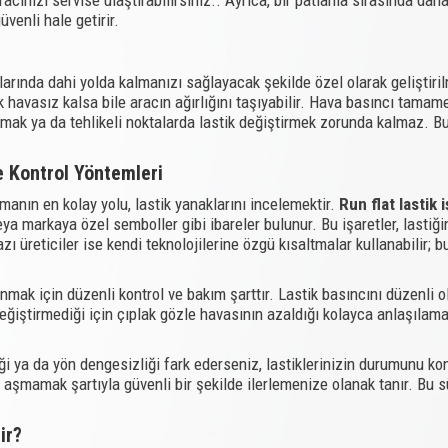
venli hale getirir.
?
arında dahi yolda kalmanızı sağlayacak şekilde özel olarak geliştirilm
k havasız kalsa bile aracın ağırlığını taşıyabilir. Hava basıncı tamam
ak ya da tehlikeli noktalarda lastik değiştirmek zorunda kalmaz. Bu y
ve Kontrol Yöntemleri
manın en kolay yolu, lastik yanaklarını incelemektir.
Run flat lastik i
a markaya özel semboller gibi ibareler bulunur. Bu işaretler, lastiğin
zı üreticiler ise kendi teknolojilerine özgü kısaltmalar kullanabilir;
anmak için düzenli kontrol ve bakım şarttır. Lastik basıncını düzenli o
değiştirmediği için çıplak gözle havasının azaldığı kolayca anlaşılama
iği ya da yön dengesizliği fark ederseniz, lastiklerinizin durumunu kon
zı aşmamak şartıyla güvenli bir şekilde ilerlemenize olanak tanır. Bu s
lir?