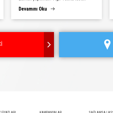
rehberini Lassa'da bulun.
Devamını Oku
İ
 FİYATLARI
KAMPANYALAR
SAĞLAMSA LAS