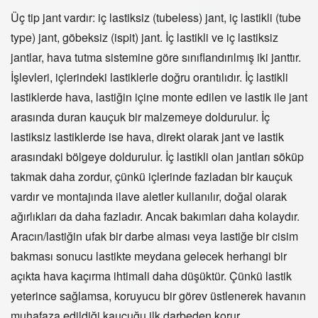
Üç tip jant vardır: iç lastiksiz (tubeless) jant, iç lastikli (tube
type) jant, göbeksiz (ispit) jant. İç lastikli ve iç lastiksiz
jantlar, hava tutma sistemine göre sınıflandırılmış iki janttır.
İşlevleri, içlerindeki lastiklerle doğru orantılıdır. İç lastikli
lastiklerde hava, lastiğin içine monte edilen ve lastik ile jant
arasında duran kauçuk bir malzemeye doldurulur. İç
lastiksiz lastiklerde ise hava, direkt olarak jant ve lastik
arasındaki bölgeye doldurulur. İç lastikli olan jantları söküp
takmak daha zordur, çünkü içlerinde fazladan bir kauçuk
vardır ve montajında ilave aletler kullanılır, doğal olarak
ağırlıkları da daha fazladır. Ancak bakımları daha kolaydır.
Aracın/lastiğin ufak bir darbe alması veya lastiğe bir cisim
bakması sonucu lastikte meydana gelecek herhangi bir
açıkta hava kaçırma ihtimali daha düşüktür. Çünkü lastik
yeterince sağlamsa, koruyucu bir görev üstlenerek havanın
muhafaza edildiği kauçuğu ilk darbeden korur.