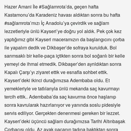
Hazer Amani İle #Sağlamrota’da, geçen hafta
Kastamonu’da Karadeniz havası aldıktan sonra bu hafta
#sağlamrota’mızı İç Anadolu’ya çevirdik ve sağlam
lezzetleriyle ünlü Kayseri’ye doğru yol aldık. Pek çok kez
yaptığımız gibi Kayseri maceramızın da başlangıcını çorba
ile yapalım dedik ve Dikbaşer’de sofraya kurulduk. Bol
sarımsaklı bir kelle-paça içtikten sonra bol soğanlı bir kelle
yemeyi de ihmal etmedik. Dikbaşer’den ayrıldıktan sonra
Kapalı Çarşı’yı ziyaret ettik ve esnafla sohbet ettik.
Kayseri’deki ikinci durağımızsa Adembaba oldu. Et
yemekleriyle ve tatlılarıyla ünlü mekanda saç kavurmayı
tercih ettik.. Adembaba’da saç kavurma önce haşlanıp
sonra kavrularak hazırlanıyor ve yanında soslu pidesiyle
servis ediliyor. Gerçekten denenmesi gereken bir lezzet.
Kayseri’deki üçüncü sağlam durağımızsa Tarihi Altınbaşak
Çorbacısı oldu. Az ayak paçanın tadına baktıktan sonra