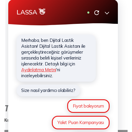
Lassa Lastik Güvencesi
Sağlam Videolar
Güncel Lastik Kampanyaları
KURUMSAL
Hakkımızda
Hizmetlerimiz
Haberler
Sponsorluklar
İletişim
Kişisel Verilerin Korunması
TAKİP EDİN
Kişisel Verilerin Korunması
Çerez Aydınlatma Metni