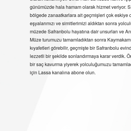
günümüzde hala hamam olarak hizmet veriyor. Saf
bölgede zanaatkarlara ait geçmişleri çok eskiye 
eşyalarımızı ve simitlerimizi aldıktan sonra yol
müzede Safranbolu hayatına dair unsurları ve Anad
Müze turumuzu tamamladıktan sonra Kaymakamlar G
kıyafetleri görebilir, geçmişte bir Safranbolu evi
lezzetli bir şekilde sonlandırmaya karar verdik.
bir saç kavurma yiyerek yolculuğumuzu tamamladı
için Lassa kanalına abone olun.