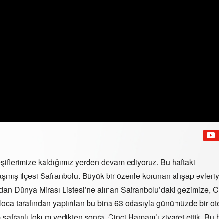
iflerimize kaldığımız yerden devam ediyoruz. Bu haftaki
aşmış ilçesi Safranbolu. Büyük bir özenle korunan ahşap evleriy
ndan Dünya Mirası Listesi’ne alınan Safranbolu’daki gezimize, C
Hoca tarafından yaptırılan bu bina 63 odasıyla günümüzde bir ot
ip safranlı lokum yedikten sonra, Cinci Hamam’ı ziyaret ettik. B