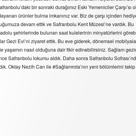
ranbolu’daki bir sonraki durağımız Eski Yemeniciler Çarşı’sı o
dayanan ürünler bulma imkanınız var. Biz de çarşı içinden hediy
culuğumuza devam ettik ve Safranbolu Kent Müzesi’ne vardık. Bu
olu şehirlerinde bulunan saat kulelerinin minyatürlerini görebil
ezi Evi’ni ziyaret ettik. Bu eve giderek, dönemsel mobilyala
nde yaşamın nasıl olduğuna dair fikir edinebilirsiniz. Sağlam gezi
 Önce Safranbolu lokumu aldık. Daha sonra Safranbolu Sofrası’nd
k. Oktay Nezih Can ile #Sağlamrota’nın yeni bölümlerini takip