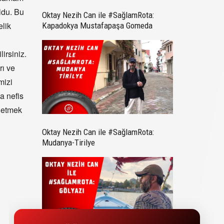
ldu. Bu
Oktay Nezih Can ile #SağlamRota:
elik
Kapadokya Mustafapaşa Gomeda
irsiniz.
rı ve
mizi
a nefis
 etmek
Oktay Nezih Can ile #SağlamRota:
Mudanya-Tirilye