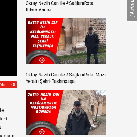
Oktay Nezih Can ile #SağlamRota:
Ihlara Vadisi
Oktay Nezih Can ile #SağlamRota: Mazı
Yeraltı Şehri-Taşkınpaşa
le
inci
el
u hamam