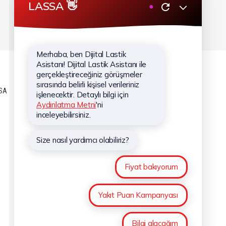
Oktay Nezih Can ile
#SağlamRota:Gölyazı
SA
KURUMSAL
Hakkımızda
Hizmetlerimiz
Haberler
Sponsorluklar
İletişim
Kişisel Verilerin Korunması