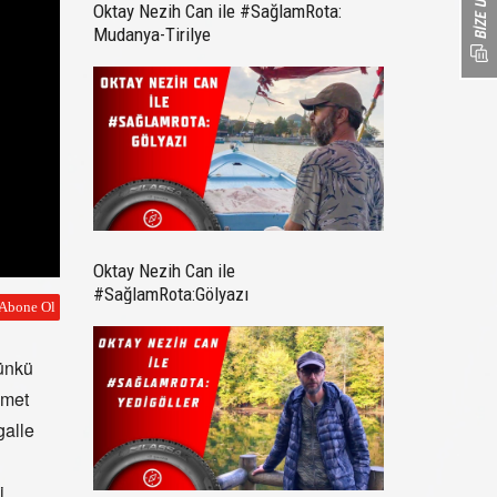
Oktay Nezih Can ile #SağlamRota:
Mudanya-Tirilye
Oktay Nezih Can ile
#SağlamRota:Gölyazı
günkü
hmet
galle
i