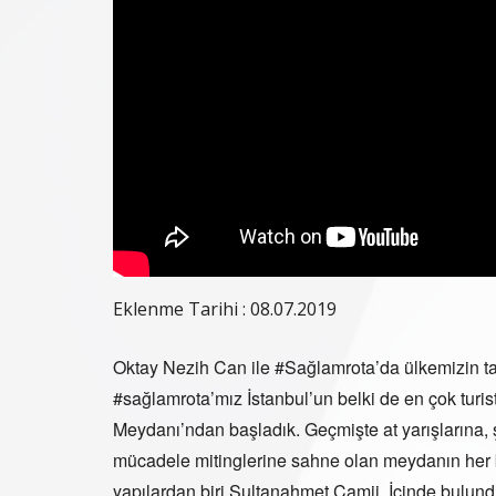
Eklenme Tarihi : 08.07.2019
Oktay Nezih Can ile #Sağlamrota’da ülkemizin ta
#sağlamrota’mız İstanbul’un belki de en çok tur
Meydanı’ndan başladık. Geçmişte at yarışlarına, 
mücadele mitinglerine sahne olan meydanın her bir
yapılardan biri Sultanahmet Camii. İçinde bulu