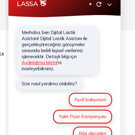
Oktay Nezih Can ile #SağlamRota:
Bursa 2.Bölüm
SA
KURUMSAL
Hakkımızda
Hizmetlerimiz
Haberler
Sponsorluklar
İletişim
Kişisel Verilerin Korunması