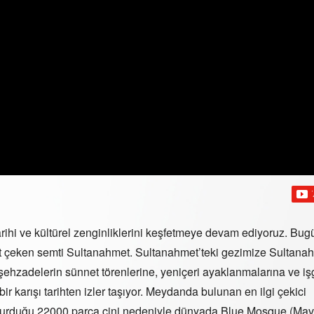
rihi ve kültürel zenginliklerini keşfetmeye devam ediyoruz. Bu
ist çeken semti Sultanahmet. Sultanahmet’teki gezimize Sultana
şehzadelerin sünnet törenlerine, yeniçeri ayaklanmalarına ve iş
 karışı tarihten izler taşıyor. Meydanda bulunan en ilgi çekici
ndurduğu 22000 parça çini nedeniyle dünyada Blue Mosque (Mav