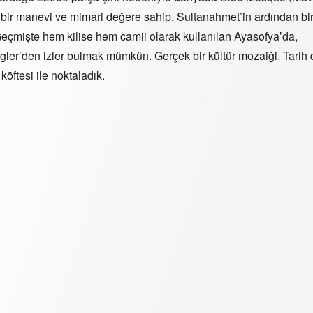
k bir manevi ve mimari değere sahip. Sultanahmet’in ardından bir
Geçmişte hem kilise hem camii olarak kullanılan Ayasofya’da,
ngler’den izler bulmak mümkün. Gerçek bir kültür mozaiği. Tarih 
öftesi ile noktaladık.