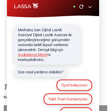
Güncel Lastik Kampanyaları
KURUMSAL
Hakkımızda
Hizmetlerimiz
Haberler
Sponsorluklar
İletişim
Kişisel Verilerin Korunması
TAKİP EDİN
Kişisel Verilerin Korunması
Çerez Aydınlatma Metni