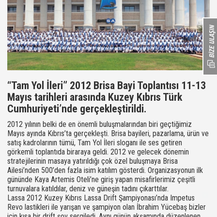
“Tam Yol İleri” 2012 Brisa Bayi Toplantısı 11-13
Mayıs tarihleri arasında Kuzey Kıbrıs Türk
Cumhuriyeti’nde gerçekleştirildi.
2012 yılının belki de en önemli buluşmalarından biri geçtiğimiz
Mayıs ayında Kıbrıs’ta gerçekleşti. Brisa bayileri, pazarlama, ürün ve
satış kadrolarının tümü, Tam Yol İleri sloganı ile ses getiren
görkemli toplantıda biraraya geldi. 2012 ve gelecek dönemin
stratejilerinin masaya yatırıldığı çok özel buluşmaya Brisa
Ailesi’nden 500’den fazla isim katılım gösterdi. Organizasyonun ilk
gününde Kaya Artemis Oteli’ne giriş yapan misafirlerimiz çeşitli
turnuvalara katıldılar, deniz ve güneşin tadını çıkarttılar.
Lassa 2012 Kuzey Kıbrıs Lassa Drift Şampiyonası’nda Impetus
Revo lastikleri ile yarışan ve şampiyon olan İbrahim Yücebaş bizler
için kısa bir drift şov sergiledi. Aynı günün akşamında düzenlenen