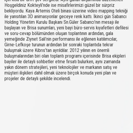
Hoşgeldiniz Kokteyli’nde ise misafirlerimizi güzel bir sürpriz
bekliyordu. Kaya Artemis Oteli binası üzerine video mapping tekniği
ile yansıtılan 3D animasyonlar geceye renk kattı. İkinci gün Sabancı
Holding Yönetim Kurulu Başkanı Sn.Güler Sabancı’nın mesajı ile
başlayan ve Brisa sunumları, yeni bayi büro-servis kıyafetleri defilesi
ve soru-cevap bölümünden oluşan toplantının ardından, gala
yemeğinde Ziynet Sali’nin performansı ile eğlenen katılımcılar,
Girne-Lefkoşe turunun ardından bir sonraki toplantıda tekrar
buluşmak üzere Kıbrıs’tan ayrıldılar. 2012 yılının en önemli
buluşmalarından biri olan toplantı programı içerisinde Brisa ekipleri
bayiler ile detaylı sohbetler etme fırsatı bulurken, aynı zamanda
yakın dönem stratejileri, yeni teknolojiler ve markanın satış ve
müşteri ilişkileri dahil olmak üzere birçok konuda yeni plan ve
projeler de detaylı şekilde incelendi.