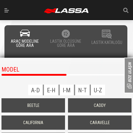
ARAÇ MODELİNE
LASTİK ÖLÇÜSÜNE
LASTİK KATALOĞU
GÖRE ARA
GÖRE ARA
MODEL
A-D
E-H
I-M
N-T
U-Z
BEETLE
CADDY
CALIFORNIA
CARAVELLE