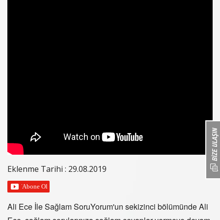
Eklenme Tarihi : 29.08.2019
Ali Ece İle Sağlam SoruYorum'un sekizinci bölümünde Ali