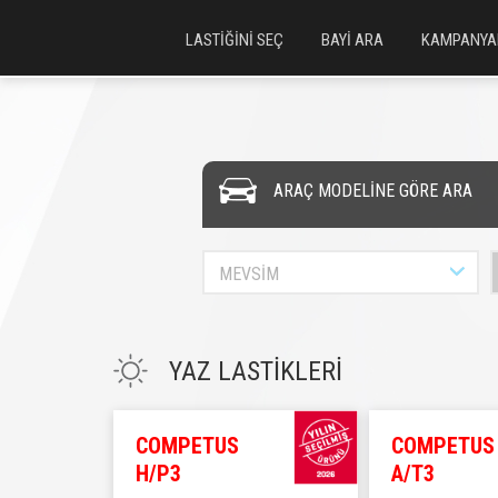
LASTİĞİNİ SEÇ
BAYİ ARA
KAMPANYA
ARAÇ MODELİNE GÖRE ARA
MEVSİM
YAZ LASTİKLERİ
COMPETUS
COMPETUS
H/P3
A/T3