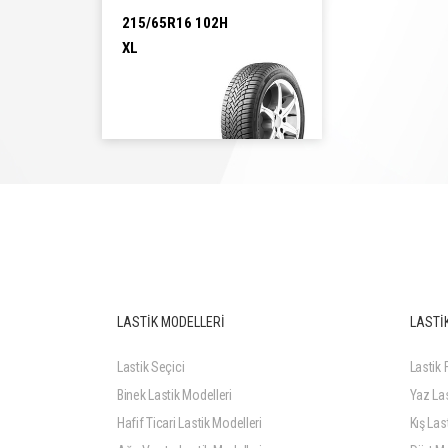
215/65R16 102H
XL
215/65R16 102H XL
LASTİK MODELLERİ
LASTİK
Lastik Seçici
Lastik F
Binek Lastik Modelleri
Yaz Las
Hafif Ticari Lastik Modelleri
Kış Last