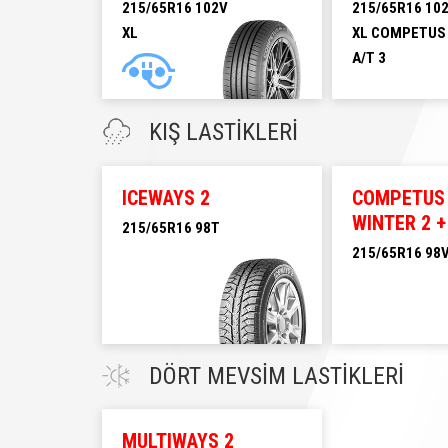
215/65R16 102V
215/65R16 10
XL
XL COMPETUS
A/T 3
215/65R16 102V XL
215/65R16 102T XL
COMPETUS A/T 3
KIŞ LASTİKLERİ
ICEWAYS 2
COMPETUS
WINTER 2 +
215/65R16 98T
215/65R16 98
215/65R16 98T
215/65R16 98V
DÖRT MEVSİM LASTİKLERİ
MULTIWAYS 2